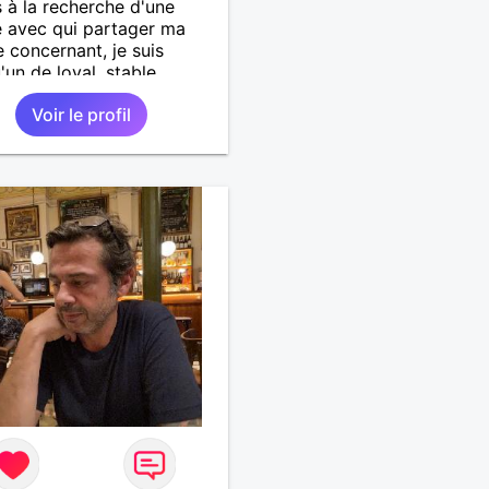
s à la recherche d'une
 avec qui partager ma
e concernant, je suis
'un de loyal, stable,
e, franc et capable d'une
Voir le profil
 douceur.