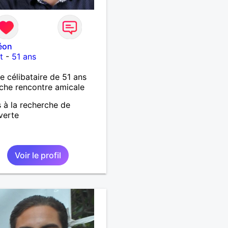
éon
t
-
51 ans
célibataire de 51 ans
che rencontre amicale
s à la recherche de
verte
Voir le profil