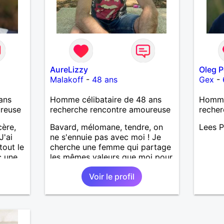
AureLizzy
Oleg P
Malakoff
-
48 ans
Gex
-
ans
Homme célibataire de 48 ans
Homme
ureuse
recherche rencontre amoureuse
recher
cère,
Bavard, mélomane, tendre, on
Lees P
J'ai
ne s'ennuie pas avec moi ! Je
tout le
cherche une femme qui partage
c une
les mêmes valeurs que moi pour
a un
vivre une belle histoire. À
Voir le profil
stoire
bientôt !