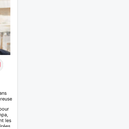
ans
ureuse
 pour
mpa,
nt les
oirées