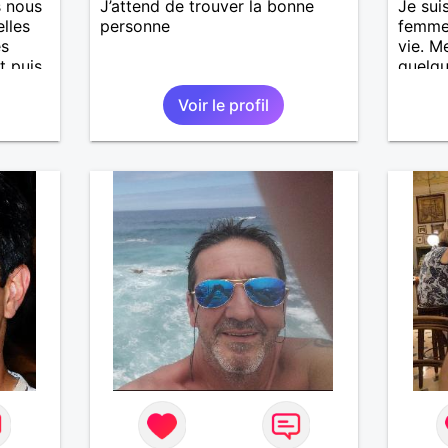
s nous
J’attend de trouver la bonne
Je sui
elles
personne
femme
es
vie. M
t puis
quelqu
honnêt
Voir le profil
eurs
grande
rs,
s où
ion
peux