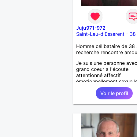
Juju971-972
Saint-Leu-d'Esserent
-
38
Homme célibataire de 38 
recherche rencontre amo
Je suis une personne ave
grand coeur a l'écoute
attentionné affectif
émotionnellement sexuell
joyeux drôle amusant a l'
Voir le profil