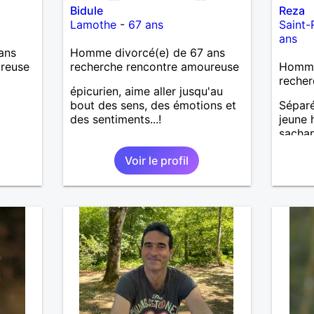
Bidule
Reza
Lamothe
-
67 ans
Saint
ans
ans
Homme divorcé(e) de 67 ans
ureuse
recherche rencontre amoureuse
Homme
recher
épicurien, aime aller jusqu'au
bout des sens, des émotions et
Séparé
des sentiments...!
jeune 
sachan
femme 
Voir le profil
moment