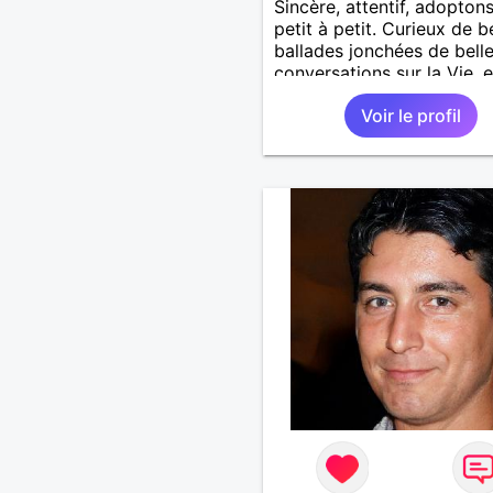
Sincère, attentif, adopton
petit à petit. Curieux de b
ballades jonchées de bell
conversations sur la Vie, e
profitez d'un instant, les
Voir le profil
senteurs des prairies en fl
nous laisserait peut-être
découvrir nos douceurs à
partager. Novice et assez
timide, sensualité, douceu
caresses, proprement et
respectueusement...voyon
cela nous emmène ! Relat
complice et régulière. Je 
me déplacer et recevoir.