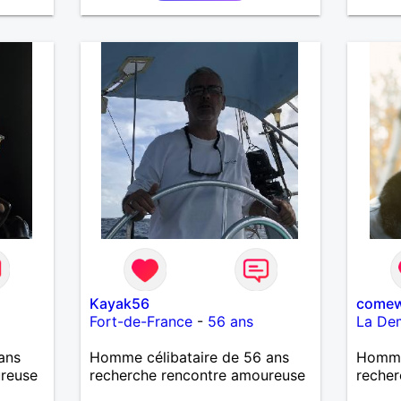
possible relation sérieuse.
ses dé
avec m
Kayak56
comew
Fort-de-France
-
56 ans
La De
ans
Homme célibataire de 56 ans
Homme
ureuse
recherche rencontre amoureuse
recher