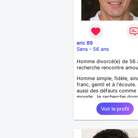
eric 89
Sens
-
56 ans
Homme divorcé(e) de 56 
recherche rencontre amo
Homme simple, fidèle, sin
franc, gentil et à l'écoute. 
aussi des défauts comme 
monde. Je recherche don
femme qui me ressembler
Voir le profil
peu et qui souhaite une hi
sur du long terme.