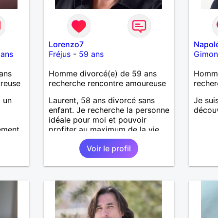
Lorenzo7
Napol
 ans
Fréjus
-
59 ans
Gimon
ans
Homme divorcé(e) de 59 ans
Homme 
ureuse
recherche rencontre amoureuse
recher
c un
Laurent, 58 ans divorcé sans
Je sui
enfant. Je recherche la personne
décou
idéale pour moi et pouvoir
ement
profiter au maximum de la vie
écoute
de couple
Voir le profil