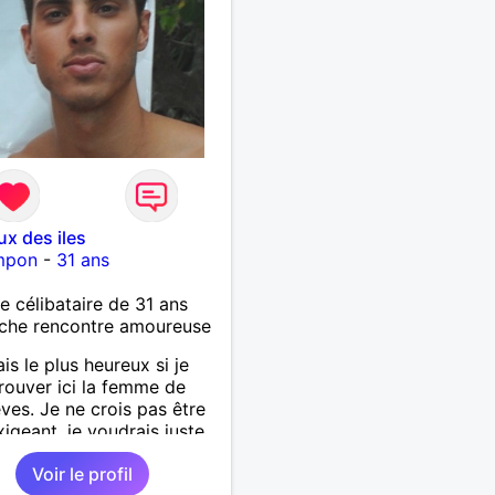
ux des iles
mpon
-
31 ans
célibataire de 31 ans
che rencontre amoureuse
is le plus heureux si je
rouver ici la femme de
ves. Je ne crois pas être
xigeant, je voudrais juste
 soit sincère et fidèle.
Voir le profil
e chacun ses qualités et