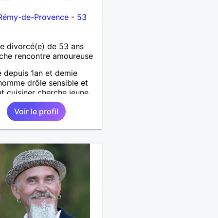
-Rémy-de-Provence
-
53
 divorcé(e) de 53 ans
che rencontre amoureuse
 depuis 1an et demie
homme drôle sensible et
t cuisiner cherche jeune
avec qui partager des
Voir le profil
s agréables à 2 .