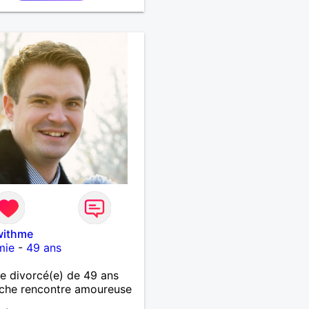
fauts. Venez dialoguer
oi si ça vous tente !
ithme
mie
-
49 ans
 divorcé(e) de 49 ans
che rencontre amoureuse