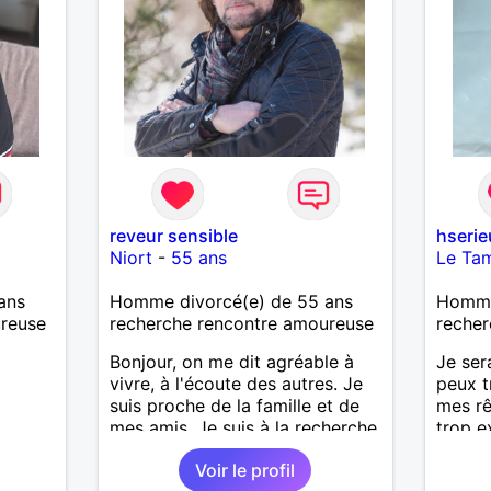
reveur sensible
hserie
Niort
-
55 ans
Le Ta
ans
Homme divorcé(e) de 55 ans
Homme 
ureuse
recherche rencontre amoureuse
recher
Bonjour, on me dit agréable à
Je sera
vivre, à l'écoute des autres. Je
peux t
suis proche de la famille et de
mes rê
mes amis. Je suis à la recherche
trop e
d'une femme ayant la
qu'elle
Voir le profil
quarantaine pour rencontre et si
Ensuit