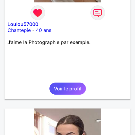
Loulou57000
Chantepie
-
40 ans
J’aime la Photographie par exemple.
Voir le profil