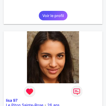
Voir le profil
lisa 97
Le Piton Sainte-Rose
-
26 ans