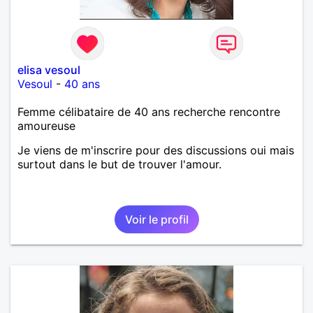
elisa vesoul
Vesoul
-
40 ans
Femme célibataire de 40 ans recherche rencontre
amoureuse
Je viens de m'inscrire pour des discussions oui mais
surtout dans le but de trouver l'amour.
Voir le profil