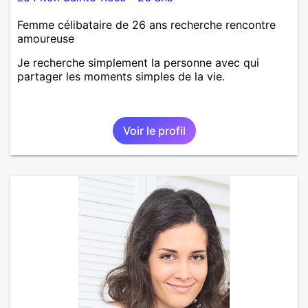
Femme célibataire de 26 ans recherche rencontre
amoureuse
Je recherche simplement la personne avec qui
partager les moments simples de la vie.
Voir le profil