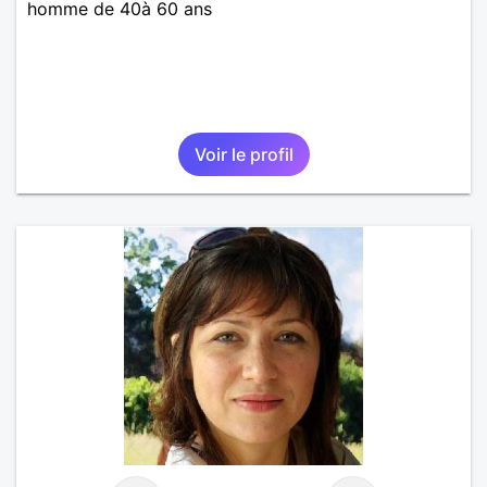
homme de 40à 60 ans
Voir le profil