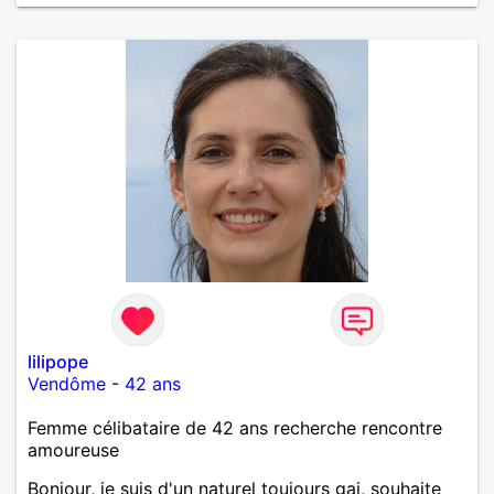
lilipope
Vendôme
-
42 ans
Femme célibataire de 42 ans recherche rencontre
amoureuse
Bonjour, je suis d'un naturel toujours gai, souhaite