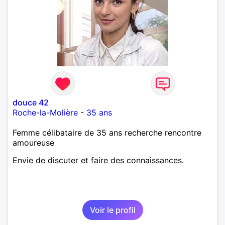
douce 42
Roche-la-Molière
-
35 ans
Femme célibataire de 35 ans recherche rencontre
amoureuse
Envie de discuter et faire des connaissances.
Voir le profil