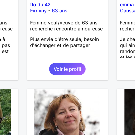
flo du 42
emma
Firminy
-
63 ans
Causs
ans
Femme veuf/veuve de 63 ans
Femme
ureuse
recherche rencontre amoureuse
recher
e à
Plus envie d'être seule, besoin
Je ch
t pas
d'échanger et de partager
qui ai
 est
randon
et les 
Voir le profil