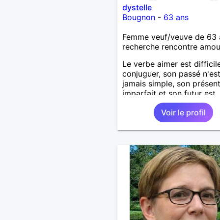
dystelle
Bougnon
-
63 ans
Femme veuf/veuve de 63 
recherche rencontre amo
Le verbe aimer est difficil
conjuguer, son passé n'es
jamais simple, son présent
imparfait et son futur est
conditionnel.
Voir le profil