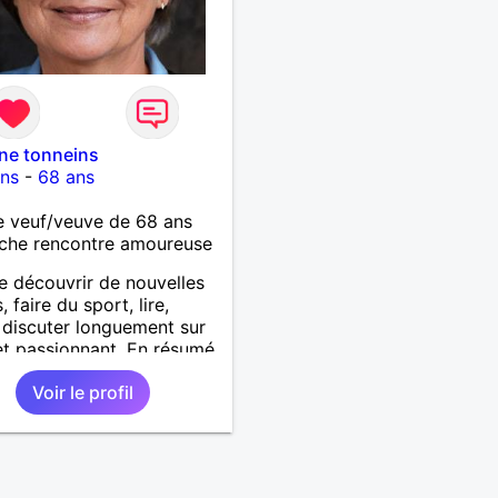
ine tonneins
ins
-
68 ans
 veuf/veuve de 68 ans
che rencontre amoureuse
e découvrir de nouvelles
 faire du sport, lire,
, discuter longuement sur
et passionnant. En résumé,
r de la vie, tout
Voir le profil
ment!