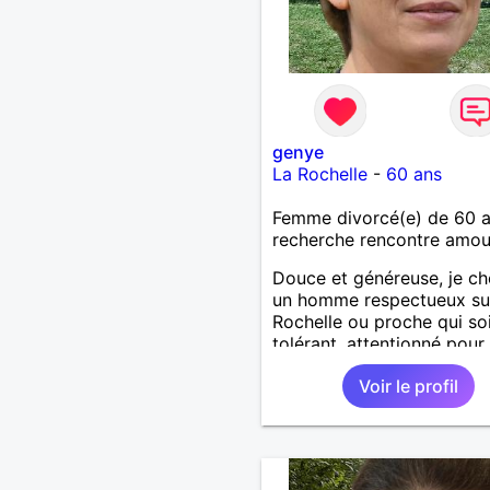
genye
La Rochelle
-
60 ans
Femme divorcé(e) de 60 
recherche rencontre amo
Douce et généreuse, je c
un homme respectueux su
Rochelle ou proche qui so
tolérant, attentionné pour
profiter de la vie à deux.
Voir le profil