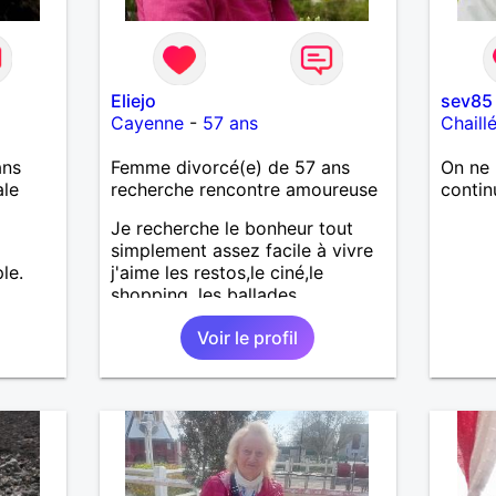
Eliejo
sev85
Cayenne
-
57 ans
Chaill
ans
Femme divorcé(e) de 57 ans
On ne 
ale
recherche rencontre amoureuse
contin
Je recherche le bonheur tout
simplement assez facile à vivre
le.
j'aime les restos,le ciné,le
shopping ,les ballades.
Voir le profil