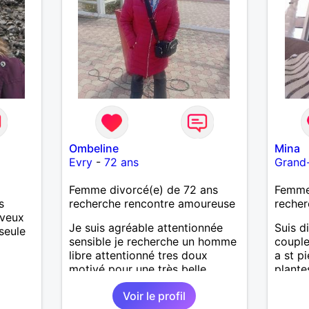
Ombeline
Mina
Evry
-
72 ans
Grand
Femme divorcé(e) de 72 ans
Femme 
s
recherche rencontre amoureuse
recher
 veux
Je suis agréable attentionnée
Suis di
seule
sensible je recherche un homme
couple
libre attentionné tres doux
a st pi
motivé pour une très belle
plante
longue histoire sérieuse et
voyag
Voir le profil
sincère