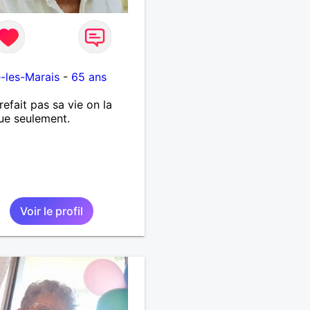
é-les-Marais
-
65 ans
refait pas sa vie on la
ue seulement.
Voir le profil