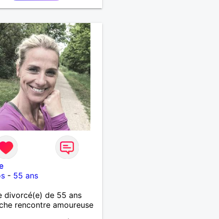
e
os
-
55 ans
 divorcé(e) de 55 ans
che rencontre amoureuse