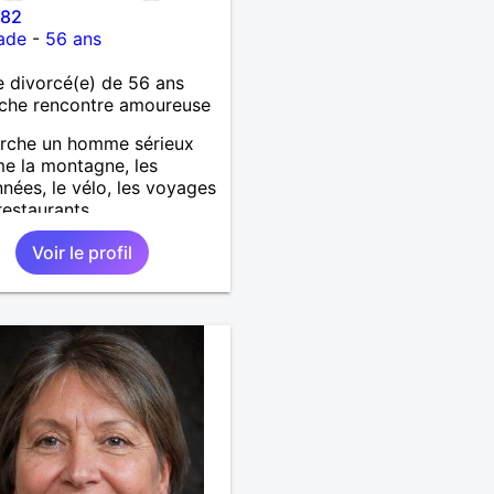
 82
ade
-
56 ans
 divorcé(e) de 56 ans
che rencontre amoureuse
erche un homme sérieux
me la montagne, les
nées, le vélo, les voyages
restaurants.
Voir le profil