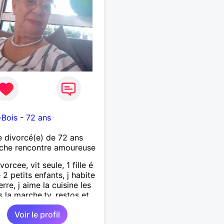
-Bois
-
72 ans
divorcé(e) de 72 ans
che rencontre amoureuse
vorcee, vit seule, 1 fille é
 2 petits enfants, j habite
erre, j aime la cuisine les
s la marche,tv, restos et
es 1m65 68 kgse
Voir le profil