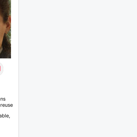
ans
ureuse
able,