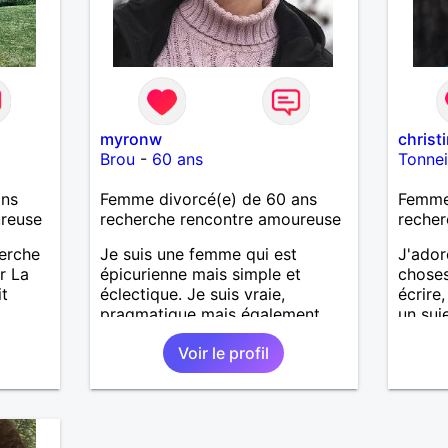
myronw
christ
Brou
-
60 ans
Tonne
ans
Femme divorcé(e) de 60 ans
Femme
ureuse
recherche rencontre amoureuse
recher
herche
Je suis une femme qui est
J'ador
r La
épicurienne mais simple et
choses,
it
éclectique. Je suis vraie,
écrire
pragmatique mais également
un suj
passionnée, j'ai envie de vivre
profite
Voir le profil
des moments à deux.
simple