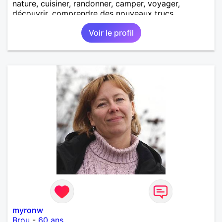
nature, cuisiner, randonner, camper, voyager,
découvrir, comprendre des nouveaux trucs
techniques et sur la vie des êtres vivants. J aime
Voir le profil
danser, faire la fête. Je ne bois pratiquement pas d
alcool, je fume rarement, je ris souvent. Je cherche
un vrai amoureux pour continuer à profiter de la vie
mais à deux. Je peux tout faire toute seule, mais j
en ai marre je veux partagé et rigoler
myronw
Brou
-
60 ans