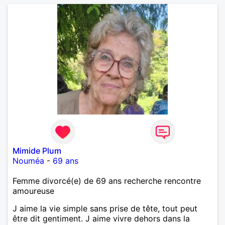
Mimide Plum
Nouméa
-
69 ans
Femme divorcé(e) de 69 ans recherche rencontre
amoureuse
J aime la vie simple sans prise de tête, tout peut
être dit gentiment. J aime vivre dehors dans la