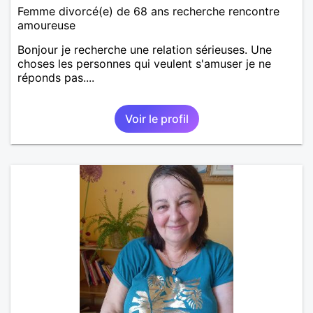
Femme divorcé(e) de 68 ans recherche rencontre
amoureuse
Bonjour je recherche une relation sérieuses. Une
choses les personnes qui veulent s'amuser je ne
réponds pas....
Voir le profil