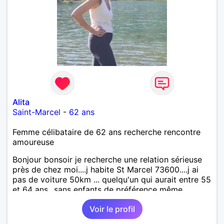
Alita
Saint-Marcel
-
62 ans
Femme célibataire de 62 ans recherche rencontre
amoureuse
Bonjour bonsoir je recherche une relation sérieuse
près de chez moi....j habite St Marcel 73600....j ai
pas de voiture 50km ... quelqu'un qui aurait entre 55
et 64 ans...sans enfants de préférence même
adultes et qui n aurait garder aucun contact avec
Voir le profil
une où plusieurs ex...si vous correspondez à ma
recherche ecrivez moi je vous répondrai...