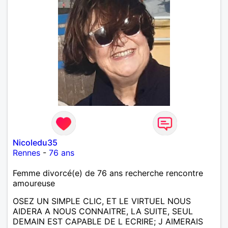
Nicoledu35
Rennes
-
76 ans
Femme divorcé(e) de 76 ans recherche rencontre
amoureuse
OSEZ UN SIMPLE CLIC, ET LE VIRTUEL NOUS
AIDERA A NOUS CONNAITRE, LA SUITE, SEUL
DEMAIN EST CAPABLE DE L ECRIRE; J AIMERAIS