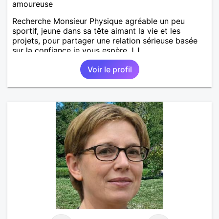
amoureuse
Recherche Monsieur Physique agréable un peu
sportif, jeune dans sa tête aimant la vie et les
projets, pour partager une relation sérieuse basée
sur la confiance je vous espère J.J
Voir le profil