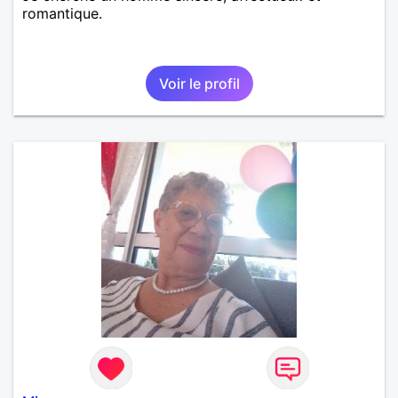
romantique.
Voir le profil