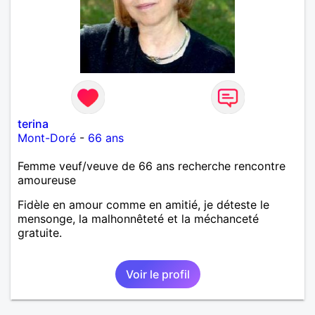
terina
Mont-Doré
-
66 ans
Femme veuf/veuve de 66 ans recherche rencontre
amoureuse
Fidèle en amour comme en amitié, je déteste le
mensonge, la malhonnêteté et la méchanceté
gratuite.
Voir le profil