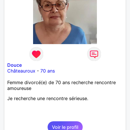
Douce
Châteauroux
-
70 ans
Femme divorcé(e) de 70 ans recherche rencontre
amoureuse
Je recherche une rencontre sérieuse.
Voir le profil