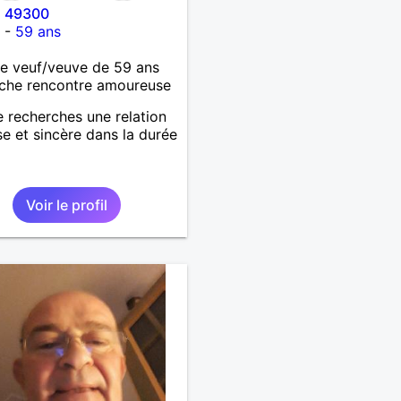
l 49300
t
-
59 ans
 veuf/veuve de 59 ans
che rencontre amoureuse
je recherches une relation
se et sincère dans la durée
Voir le profil