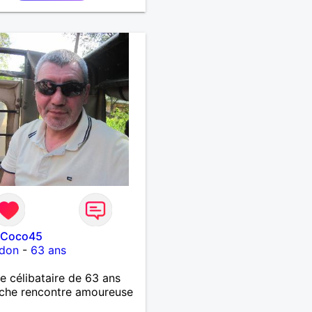
lCoco45
rdon
-
63 ans
célibataire de 63 ans
che rencontre amoureuse