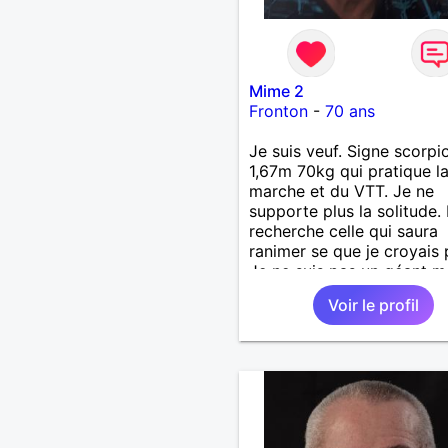
Mime 2
Fronton
-
70 ans
Je suis veuf. Signe scorpi
1,67m 70kg qui pratique l
marche et du VTT. Je ne
supporte plus la solitude. 
recherche celle qui saura
ranimer se que je croyais 
Je ne suis pas un géant ma
un gros coeur. Je support
Voir le profil
le mensonge l'hypocrisie. 
la franchise et l'honnêteté
voyages. Pour en savoir p
contacter moi.