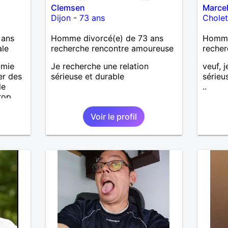
Clemsen
Marce
Dijon
-
73 ans
Chole
 ans
Homme divorcé(e) de 73 ans
Homme
ale
recherche rencontre amoureuse
recher
amie
Je recherche une relation
veuf, 
er des
sérieuse et durable
sérieu
le
..
rop
r la
Voir le profil
r ,je
 bonne