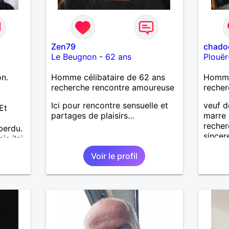
Zen79
chado
Le Beugnon
-
62 ans
Plouër
on.
Homme célibataire de 62 ans
Homme
a
recherche rencontre amoureuse
recher
Ici pour rencontre sensuelle et
veuf d
Et
partages de plaisirs…
marre 
recher
perdu.
sincer
is j'ai
e pas
Voir le profil
J'aime
. Les
lus