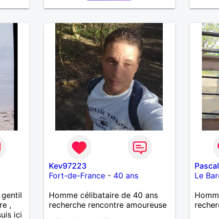
Kev97223
Pasca
Fort-de-France
-
40 ans
Le Ba
gentil
Homme célibataire de 40 ans
Homme 
re ,
recherche rencontre amoureuse
recher
uis ici