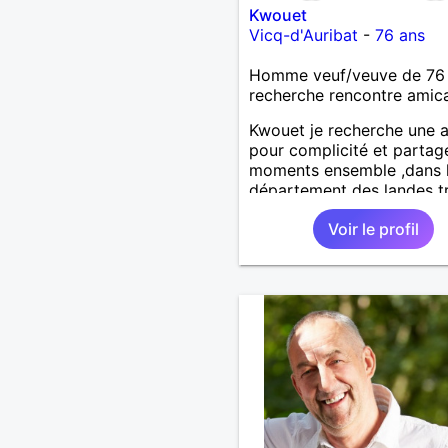
Kwouet
Vicq-d'Auribat
-
76 ans
Homme veuf/veuve de 76
recherche rencontre amic
Kwouet je recherche une 
pour complicité et partag
moments ensemble ,dans 
département des landes t
loin c'est dèja un échec ca
Voir le profil
distance est difficile a teni
vous remercie par avance
journée ,