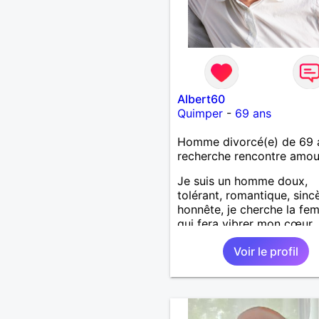
Albert60
Quimper
-
69 ans
Homme divorcé(e) de 69 
recherche rencontre amo
Je suis un homme doux,
tolérant, romantique, sinc
honnête, je cherche la f
qui fera vibrer mon cœur
Voir le profil