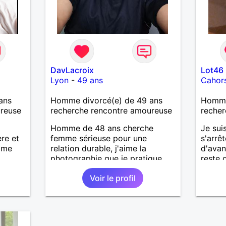
DavLacroix
Lot46
Lyon
-
49 ans
Cahor
ans
Homme divorcé(e) de 49 ans
Homme
ureuse
recherche rencontre amoureuse
recher
Homme de 48 ans cherche
Je sui
ère et
femme sérieuse pour une
s'arrê
emme
relation durable, j'aime la
d'avan
photographie que je pratique,
reste 
mais l'art en général, j'aime
Voir le profil
bricoler, marcher, resto, ciné,
mais aussi passer des moments
calme devant un bon film ou une
série avec un plateau repas. le
reste est à découvrir.