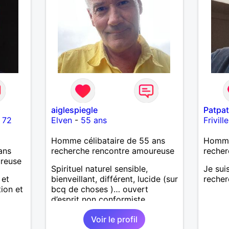
aiglespiegle
Patpat
-
72
Elven
-
55 ans
Frivil
Homme célibataire de 55 ans
Homme 
ans
recherche rencontre amoureuse
recher
ureuse
Spirituel naturel sensible,
Je sui
 et
bienveillant, différent, lucide (sur
recher
tion et
bcq de choses )… ouvert
d’esprit non conformiste.
Recherche en l’autre un peu la
Voir le profil
même chose…