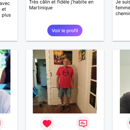
Très câlin et fidèle j'habite en
Je sui
 avec
Martinique
femme 
 et
chemin
i plus
Voir le profil