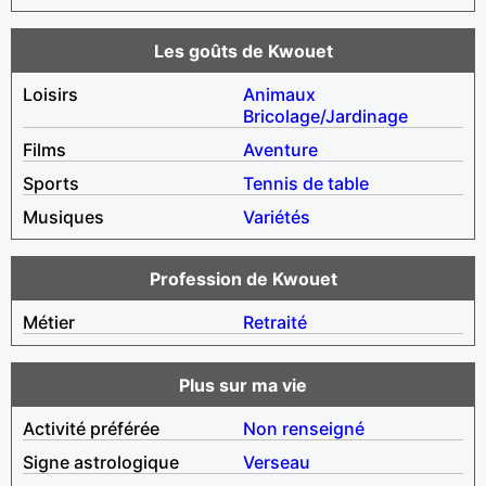
Les goûts de Kwouet
Loisirs
Animaux
Bricolage/Jardinage
Films
Aventure
Sports
Tennis de table
Musiques
Variétés
Profession de Kwouet
Métier
Retraité
Plus sur ma vie
Activité préférée
Non renseigné
Signe astrologique
Verseau