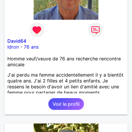
David64
Idron
-
76 ans
Homme veuf/veuve de 76 ans recherche rencontre
amicale
J'ai perdu ma femme accidentellement il y a bientôt
quatre ans. J'ai 2 filles et 4 petits enfants. Je
ressens le besoin d'avoir un lien d'amitié avec une
femme pour partager de beaux moments
d'échanges. Dans cette amitié il faudrait de la
Voir le profil
proximité, de la complicité, de la simplicité, de
l'authenticité, de la spontanéité et si possible de
l'affection qui pourrait venir avec le temps. Si mon
âge vous retient vous pourrez vous rendre compte
que je fais plus jeune mentalement et physiquement.