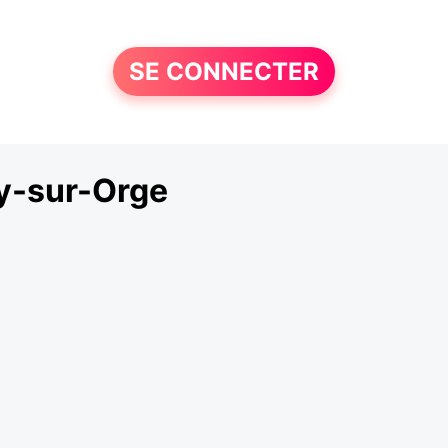
SE CONNECTER
y-sur-Orge