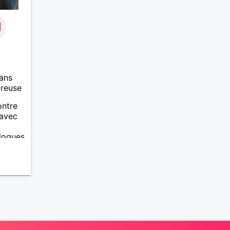
ans
ureuse
ontre
 avec
alogues