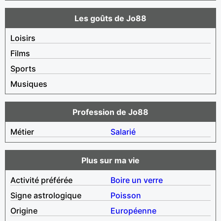
Les goûts de Jo88
Loisirs
Films
Sports
Musiques
Profession de Jo88
Métier
Salarié
Plus sur ma vie
Activité préférée
Boire un verre
Signe astrologique
Poisson
Origine
Européenne